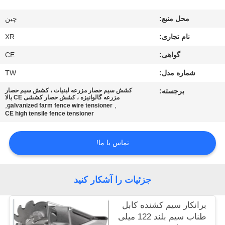
کیفیت
محل منبع:
چین
با
نام تجاری:
XR
ما
گواهی:
CE
تماس
شماره مدل:
TW
بگیرید
برجسته:
کشش سیم حصار مزرعه لبنیات ، کشش سیم حصار
مزرعه گالوانیزه ، کشش حصار کششی CE بالا
,
,
galvanized farm fence wire tensioner
CE high tensile fence tensioner
درخواست
نقل
تماس با ما!
قول
جزئیات را آشکار کنید
نقشه
سایت
برانکار سیم کشنده کابل
طناب سیم بلند 122 میلی