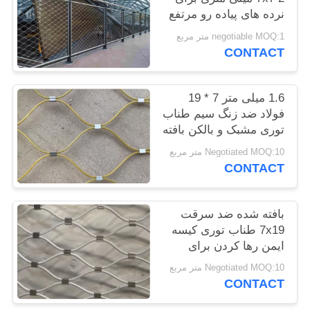
PRIVACY
نرده های پیاده رو مرتفع
POLICY
negotiable MOQ:1 متر مربع
CONTACT
1.6 میلی متر 7 * 19
فولاد ضد زنگ سیم طناب
توری مشبک و بالکن بافته
شده
Negotiated MOQ:10 متر مربع
CONTACT
بافته شده ضد سرقت
7x19 طناب توری کیسه
ایمن رها کردن برای
نورافکن
Negotiated MOQ:10 متر مربع
CONTACT