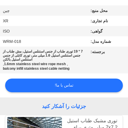
کیفیت
محل منبع:
چین
با
نام تجاری:
XR
ما
گواهی:
ISO
تماس
شماره مدل:
WRM-018
بگیرید
برجسته:
7 * 19 توری طناب از جنس استنلس استیل، مش طناب از
جنس استنلس استیل 1.6 میلی متر، توری کابلی از جنس
استنلس استیل بالکن
,
,
1.6mm stainless steel wire rope mesh
درخواست
balcony infill stainless steel cable netting
نقل
تماس با ما!
قول
نقشه
جزئیات را آشکار کنید
سایت
توری مشبک طناب استیل
7x7 2 میلی متری برای