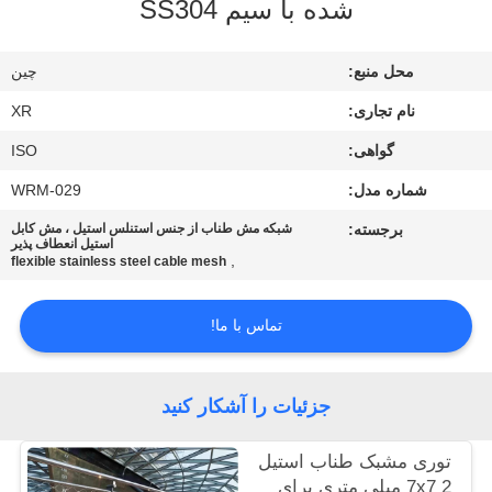
شده با سیم SS304
کیفیت
محل منبع:
چین
با
نام تجاری:
XR
ما
گواهی:
ISO
تماس
شماره مدل:
WRM-029
بگیرید
برجسته:
شبکه مش طناب از جنس استنلس استیل ، مش کابل
استیل انعطاف پذیر
,
درخواست
flexible stainless steel cable mesh
نقل
تماس با ما!
قول
جزئیات را آشکار کنید
نقشه
سایت
توری مشبک طناب استیل
7x7 2 میلی متری برای