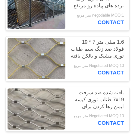
نرده های پیاده رو مرتفع
PRIVACY
POLICY
negotiable MOQ:1 متر مربع
CONTACT
1.6 میلی متر 7 * 19
فولاد ضد زنگ سیم طناب
توری مشبک و بالکن بافته
شده
Negotiated MOQ:10 متر مربع
CONTACT
بافته شده ضد سرقت
7x19 طناب توری کیسه
ایمن رها کردن برای
نورافکن
Negotiated MOQ:10 متر مربع
CONTACT