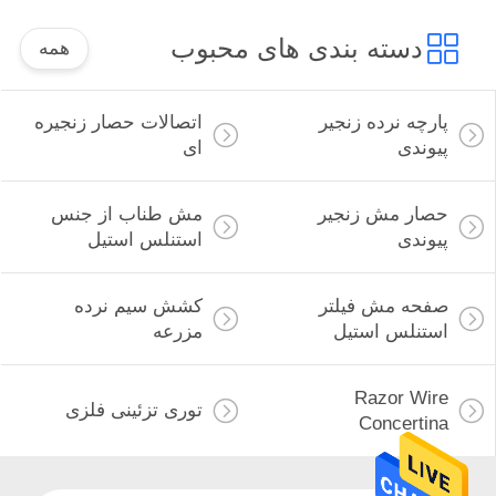
دسته بندی های محبوب
همه
پارچه نرده زنجیر
اتصالات حصار زنجیره
پیوندی
ای
حصار مش زنجیر
مش طناب از جنس
پیوندی
استنلس استیل
صفحه مش فیلتر
کشش سیم نرده
استنلس استیل
مزرعه
Razor Wire
توری تزئینی فلزی
Concertina