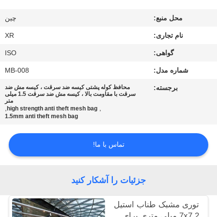
کیفیت
محل منبع:
چین
با
نام تجاری:
XR
ما
گواهی:
ISO
تماس
شماره مدل:
MB-008
بگیرید
برجسته:
محافظ کوله پشتی کیسه ضد سرقت ، کیسه مش ضد
سرقت با مقاومت بالا ، کیسه مش ضد سرقت 1.5 میلی
متر
,
,
high strength anti theft mesh bag
درخواست
1.5mm anti theft mesh bag
نقل
تماس با ما!
قول
نقشه
جزئیات را آشکار کنید
سایت
توری مشبک طناب استیل
7x7 2 میلی متری برای