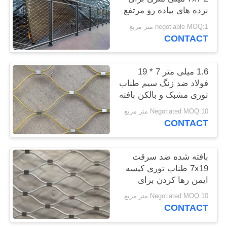
PRIVACY
نرده های پیاده رو مرتفع
POLICY
negotiable MOQ:1 متر مربع
CONTACT
1.6 میلی متر 7 * 19
فولاد ضد زنگ سیم طناب
توری مشبک و بالکن بافته
شده
Negotiated MOQ:10 متر مربع
CONTACT
بافته شده ضد سرقت
7x19 طناب توری کیسه
ایمن رها کردن برای
نورافکن
Negotiated MOQ:10 متر مربع
CONTACT