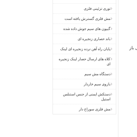
توری تزئینی فلزی
مش فلزی گسترش یافته است
گبیون های سیم جوش داده شده
باند حصاری زنجیره ای
باز
پایان راه آهن نرده زنجیره ای لینک
کلاه های ارسال حصار لینک زنجیره
ای
دستگاه مش سیم
بازوی سیم خاردار
دستکش ایمنی از جنس استنلس
استیل
مش فلزی سوراخ دار