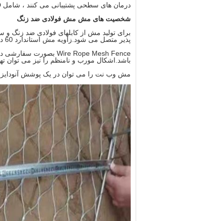
درمان های سطحی پشتیبانی می کنند ، شامل PVDF ، PVD ، پاشش.
شخصیت های مش مش فولادی ضد زنگ
برای تولید مش از کابلهای فولادی ضد زنگ و س
پذیر متصل می شود.زاویه مش استاندارد 60 درجه است.
Wire Rope Mesh Fence ب
باشد.اشکال مورب و نامنظم را نیز می توان تهی
مش وب نت را می توان در یک پوشش آنودایز سی