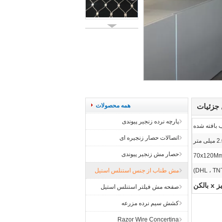
جزئیات
همه محصولات
پارچه نرده زنجیر پیوندی
بافته شده
اتصالات حصار زنجیره ای
یلی متر
حصار مش زنجیر پیوندی
70x120Mm
مش طناب از جنس استنلس استیل
لکن
صفحه مش فیلتر استنلس استیل
کشش سیم نرده مزرعه
Razor Wire Concertina