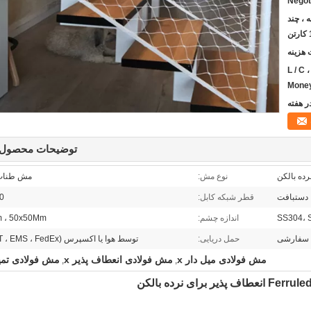
Negot
 ، چند
L / C 
Mone
توضیحات محصول 
ده بالکن
نوع مش:
مش طناب 
دستبافت
قطر شبکه کابل:
2.0 م
SS304، 
اندازه چشم:
 ، 50x50Mm
سفارشی
حمل دریایی:
توسط هوا یا اکسپرس (DHL ، TNT ، EMS ، FedEx)
مش فولادی میل دار x
مش فولادی انعطاف پذیر x
مش فولادی تمیز x با
,
,