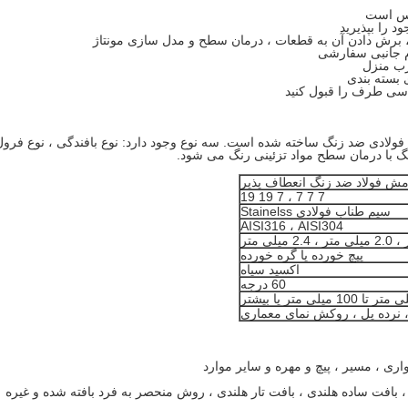
ترس است
 را بپذیرید
، برش دادن آن به قطعات ، درمان سطح و مدل سازی مونتاژ
م جانبی سفارشی
رب منزل
 بسته بندی
لادی ضد زنگ ساخته شده است. سه نوع وجود دارد: نوع بافندگی ، نوع فرول 
گ با درمان سطح مواد تزئینی رنگ می شود.
مش فولاد ضد زنگ انعطاف پذیر
7 7 7 ، 7 19 19
سیم طناب فولادی Stainelss
AISI316 ، AISI304
پیچ خورده یا گره خورده
اکسید سیاه
60 درجه
واری ، مسیر ، پیچ و مهره و سایر موارد
 ، بافت ساده هلندی ، بافت تار هلندی ، روش منحصر به فرد بافته شده و غیره