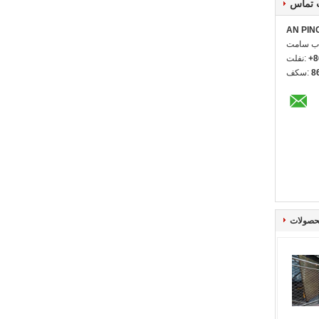
 تماس
AN PIN
ا شخص:
+8
تلفن:
8
فکس:
حصولات