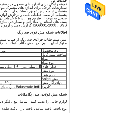
خدمات ما:
نمونه رایگان برای اندازه های معمول در دس
سفارشات کوچک برای اندازه های مشترک موجود
پشتیبانی از پردازش عمیق ، ساخت آن با قاب 
پشتیبانی از نصب قطعات ثابت و پردازش لواز
تحویل به موقع از طریق هوا ، دریا یا خدمات د
بسته های استاندارد صادراتی و سفارشی سازی
ISO9001-2008 ، SGS گزارش دهید و آزمون سی طرف را قبول کنید
اطلاعات شبکه مش فولاد ضد زنگ
مش سیم طناب فولادی ضد زنگ از طناب سیم فو
و نوع آستین بدون درز. مش طناب فولاد ضد زن
نام محصول
تور 
ساخت سیم کابل
مواد
نوع مواد
قطر عادی
1.5 میلی متر ، 1.6 میلی متر ، 2.0 میلی متر ، 2.4 میلی متر
نوع مش
تمام شده
مش Anlge
دیافراگم مش
از 50 میلی متر تا 100 میلی متر یا بیشتر
کاربرد
Balustrade Infill ، نرده باغ ، نرده پل ، روکش نمای معماری
شبکه مش فولادی ضد زنگ
امکانات
لوازم جانبی را نصب کنید ، شامل پیچ ، لنگر دی
نوع بافت: بافت ساده ، بافت تار ، بافت هلندی