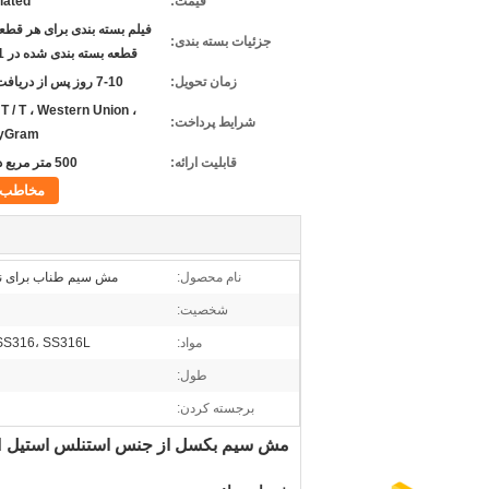
قیمت:
iated
فیلم بسته بندی برای هر قطعه
جزئیات بسته بندی:
قطعه بسته بندی شده در 1 کارتن
زمان تحویل:
7-10 روز پس از دریافت هزینه
، T / T ، Western Union ،
شرایط پرداخت:
yGram
قابلیت ارائه:
500 متر مربع در هفته
مخاطب
نام محصول:
مش سیم طناب برای نر
شخصیت:
مواد:
SS316، SS316L
طول:
برجسته کردن:
مش سیم بکسل از جنس استنلس استیل Ferruled انعطاف پذیر برای نرده بالکن