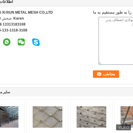
اطلاعات
ا به طور مستقیم به ما
G XI RUN METAL MESH CO.,LTD
Karen
تماس ب
6 13313183108
6-133-1318-3108
سایر م